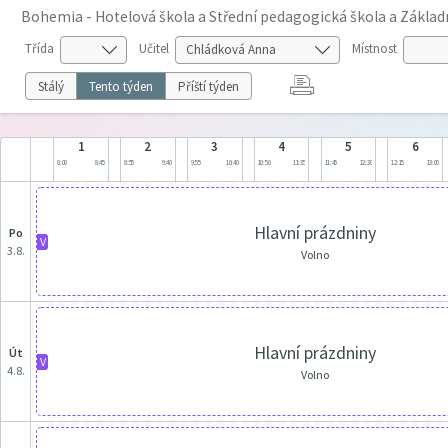
Bohemia - Hotelová škola a Střední pedagogická škola a Základní 
Třída
Učitel
Místnost
Stálý
Tento týden
Příští týden
1
2
3
4
5
6
8:00
8:45
8:55
9:40
9:55
10:40
10:50
11:35
11:45
12:30
12:15
13:00
Hlavní prázdniny
po
V
3.8.
Volno
Hlavní prázdniny
út
V
4.8.
Volno