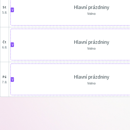
Hlavní prázdniny
st
V
5.8.
Volno
Hlavní prázdniny
čt
V
6.8.
Volno
Hlavní prázdniny
pá
V
7.8.
Volno