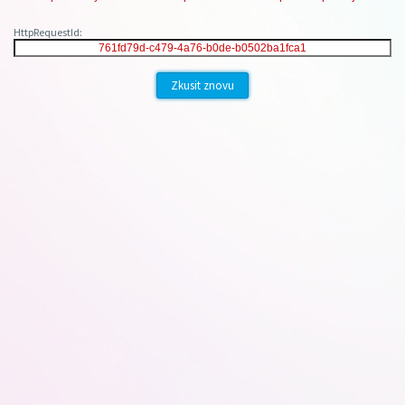
HttpRequestId:
Zkusit znovu