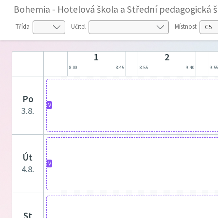
Bohemia - Hotelová škola a Střední pedagogická škol
Třída
Učitel
Místnost
1
2
8:00
8:45
8:55
9:40
9:5
po
V
3.8.
út
V
4.8.
st