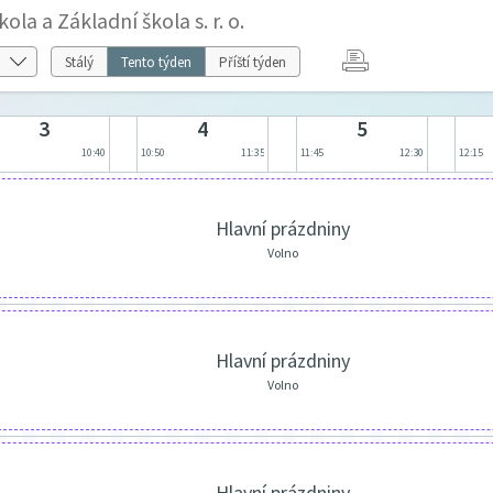
a a Základní škola s. r. o.
Stálý
Tento týden
Příští týden
3
4
5
5
10:40
10:50
11:35
11:45
12:30
12:15
Hlavní prázdniny
Volno
Hlavní prázdniny
Volno
Hlavní prázdniny