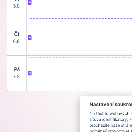
V
5.8.
čt
V
6.8.
pá
V
7.8.
Nastavení soukro
Na těchto webových st
síťové identifikátory,
procházíte naše strán
pomáhají provozovat a 