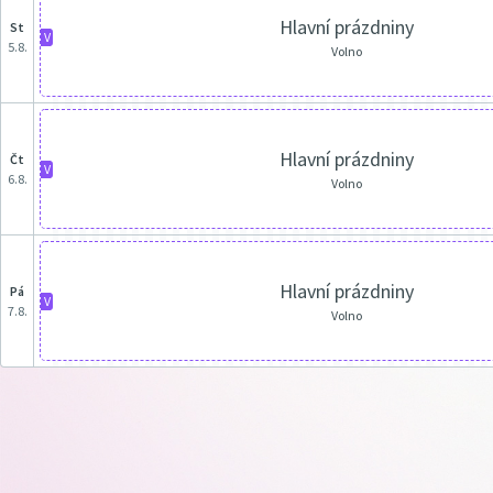
Hlavní prázdniny
st
V
5.8.
Volno
Hlavní prázdniny
čt
V
6.8.
Volno
Hlavní prázdniny
pá
V
7.8.
Volno