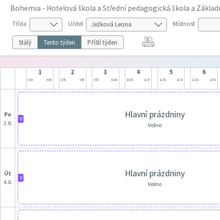
Bohemia - Hotelová škola a Střední pedagogická škola a Základní 
Třída
Učitel
Místnost
Stálý
Tento týden
Příští týden
1
2
3
4
5
6
8:00
8:45
8:55
9:40
9:55
10:40
10:50
11:35
11:45
12:30
12:15
13:00
Hlavní prázdniny
po
V
3.8.
Volno
Hlavní prázdniny
út
V
4.8.
Volno