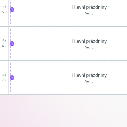
Hlavní prázdniny
st
V
5.8.
Volno
Hlavní prázdniny
čt
V
6.8.
Volno
Hlavní prázdniny
pá
V
7.8.
Volno