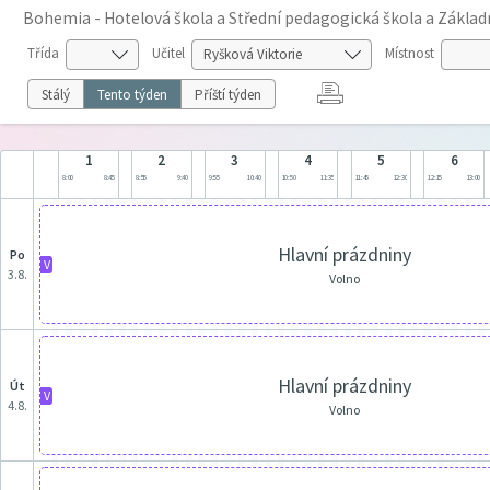
Bohemia - Hotelová škola a Střední pedagogická škola a Základní 
Třída
Učitel
Místnost
Stálý
Tento týden
Příští týden
1
2
3
4
5
6
8:00
8:45
8:55
9:40
9:55
10:40
10:50
11:35
11:45
12:30
12:15
13:00
Hlavní prázdniny
po
V
3.8.
Volno
Hlavní prázdniny
út
V
4.8.
Volno