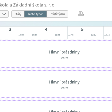
a a Základní škola s. r. o.
Stálý
Tento týden
Příští týden
3
4
5
5
10:40
10:50
11:35
11:45
12:30
12:15
Hlavní prázdniny
Volno
Hlavní prázdniny
Volno
Hlavní prázdniny