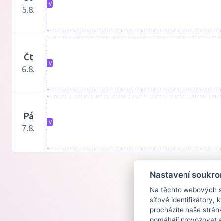
V
5.8.
čt
V
6.8.
pá
V
7.8.
Nastavení soukro
Na těchto webových st
síťové identifikátory,
procházíte naše strán
pomáhají provozovat a 