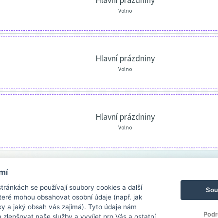
Volno
Hlavní prázdniny
Volno
Hlavní prázdniny
Volno
mí
ránkách se používají soubory cookies a další
Sou
 které mohou obsahovat osobní údaje (např. jak
ky a jaký obsah vás zajímá). Tyto údaje nám
Podr
zlepšovat naše služby a vyvíjet pro Vás a ostatní