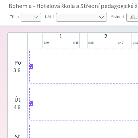
Bohemia - Hotelová škola a Střední pedagogická škol
Třída
Učitel
Místnost
1
2
8:00
8:45
8:55
9:40
9:5
po
V
3.8.
út
V
4.8.
st