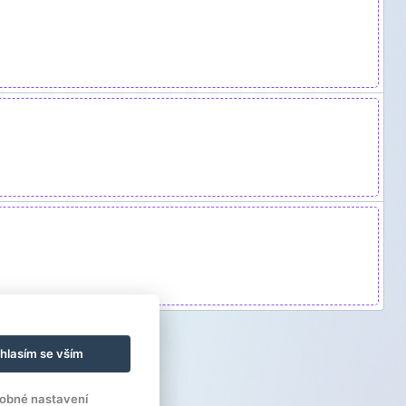
hlasím se vším
obné nastavení