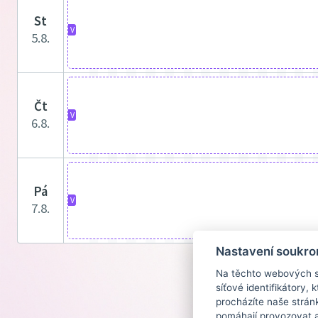
st
V
5.8.
čt
V
6.8.
pá
V
7.8.
Nastavení soukro
Na těchto webových st
síťové identifikátory,
procházíte naše strán
pomáhají provozovat a 