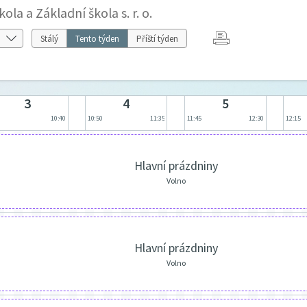
a a Základní škola s. r. o.
Stálý
Tento týden
Příští týden
3
4
5
5
10:40
10:50
11:35
11:45
12:30
12:15
Hlavní prázdniny
Volno
Hlavní prázdniny
Volno