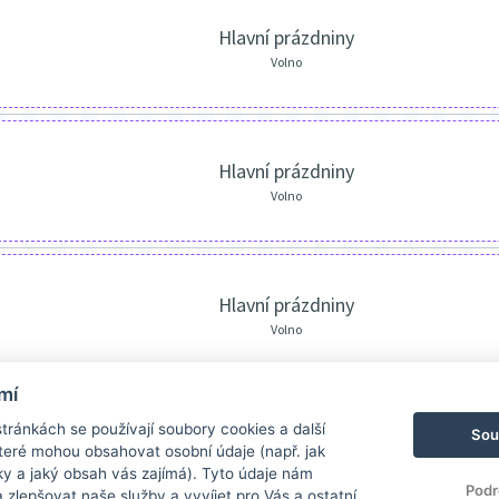
Hlavní prázdniny
Volno
Hlavní prázdniny
Volno
Hlavní prázdniny
Volno
mí
ránkách se používají soubory cookies a další
Sou
 které mohou obsahovat osobní údaje (např. jak
ky a jaký obsah vás zajímá). Tyto údaje nám
Podr
zlepšovat naše služby a vyvíjet pro Vás a ostatní