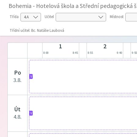
Bohemia - Hotelová škola a Střední pedagogická škol
Třída
Učitel
Místnost
Třídní učitel: Bc. Natálie Laubová
1
2
8:00
8:45
8:55
9:40
9:5
po
V
3.8.
út
V
4.8.